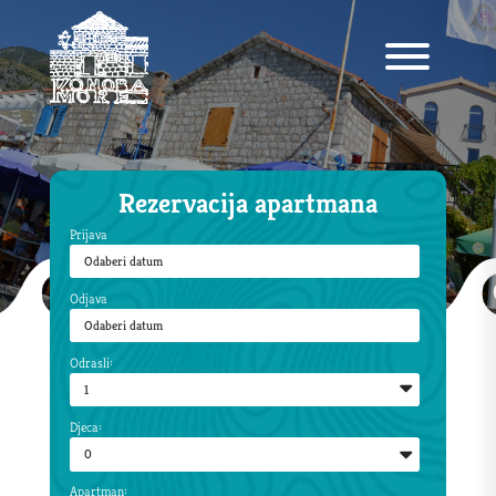
Rezervacija apartmana
Prijava
Odjava
Odrasli:
Djeca:
Apartman: