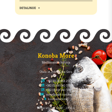
DETALJNIJE
»
Konoba More
Mediteranska kuhinja
Obala 18, Pržno, Crna Gora
+382 (0) 33 468 255
+382 (0) 68 040 579
+382 (0) 69 040 579
moredbm@t-com.me
konobamore.me
Radno vrijeme: 12:00 – 23:30 h