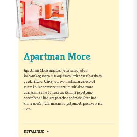
Apartman More
Apartman More smješten je na samoj obali
Jadranskog mora, u živopisnom i mirnom ribarskom
gradu Pržno. Uživajte u svom odmoru daleko od
gužve i buke osvežene jutarnjim mirisima mora
udaljenim samo 10 metara. Kuhinja je potpuno
opremljena i ima sve potrebne sadržaje. Stan ima
klima uređaj. ViFi internet u potpunosti pokriva kuću
i vrt.
DETALJNIJE
»