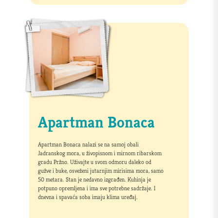
Apartman Bonaca
Apartman Bonaca nalazi se na samoj obali
Jadranskog mora, u živopisnom i mirnom ribarskom
gradu Pržno. Uživajte u svom odmoru daleko od
gužve i buke, osveženi jutarnjim mirisima mora, samo
50 metara. Stan je nedavno izgrađen. Kuhinja je
potpuno opremljena i ima sve potrebne sadržaje. I
dnevna i spavaća soba imaju klima uređaj.