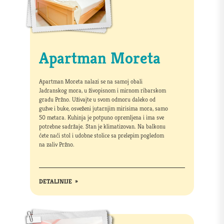
Apartman Moreta
Apartman Moreta nalazi se na samoj obali
Jadranskog mora, u živopisnom i mirnom ribarskom
gradu Pržno. Uživajte u svom odmoru daleko od
gužve i buke, osveženi jutarnjim mirisima mora, samo
50 metara. Kuhinja je potpuno opremljena i ima sve
potrebne sadržaje. Stan je klimatizovan. Na balkonu
ćete naći stol i udobne stolice sa prelepim pogledom
na zaliv Pržno.
DETALJNIJE
»